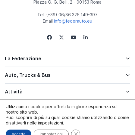
Piazza G. G. Belli, 2 - 00153 Roma
Tel. (+39) 06/86.325.149-397
Email
info@federauto.eu
La Federazione
Auto, Trucks & Bus
Attività
Utilizziamo i cookie per offrirti la migliore esperienza sul
Altre info
nostro sito web.
Puoi scoprire di più su quali cookie stiamo utilizzando o come
disattivarli nelle
impostazioni
.
Close GDPR Cookie Banner
© copyright 2005/2026 Federauto | Site by
Paluma
Accetta
Impostazioni