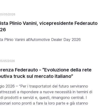
20/05/2026
vista Plinio Vanini, vicepresidente Federauto
D26
sta Plinio Vanini all'Automotive Dealer Day 2026
15/05/2026
renza Federauto - “Evoluzione della rete
butiva truck sul mercato italiano”
io 2026 – “Per i trasportatori del futuro serviranno
attrezzati a rispondere a nuove necessità in termini di
di prodotti e servizi e, questi, rimangono centrali. I
ionari sono pronti a fare la loro parte e già stanno