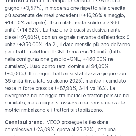
Trattori stradali.
Il comparto registra 1.336 unità a
giugno (+3,57%), in moderazione rispetto alla crescita
più sostenuta dei mesi precedenti (+16,28% a maggio,
+14,60% ad aprile). Il cumulato resta solido a 7.966
unità (+14,92%). La trazione è quasi esclusivamente
diesel (97,60%), con un segnale rilevante dall’elettrico: 9
unità (+350,00%, da 2), il dato mensile più alto dell’anno
per i trattori elettrici. Il GNL torna con 10 unità (tutte
nella configurazione gasolio+GNL, +460,00% nel
cumulato). L’uso conto terzi domina al 94,09%
(+4,06%). Il noleggio trattori si stabilizza a giugno con
36 unità (invariato su giugno 2025), mentre il cumulato
resta in forte crescita (+87,98%, 344 vs 183). La
divergenza nel noleggio tra motrici e trattori persiste nel
cumulato, ma a giugno si osserva una convergenza: le
motrici rimbalzano e i trattori si stabilizzano.
Cenni sui brand.
IVECO prosegue la flessione
complessiva (-23,09%, quota al 25,32%), con una