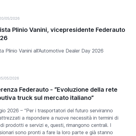
20/05/2026
vista Plinio Vanini, vicepresidente Federauto
D26
sta Plinio Vanini all'Automotive Dealer Day 2026
15/05/2026
renza Federauto - “Evoluzione della rete
butiva truck sul mercato italiano”
io 2026 – “Per i trasportatori del futuro serviranno
attrezzati a rispondere a nuove necessità in termini di
di prodotti e servizi e, questi, rimangono centrali. I
ionari sono pronti a fare la loro parte e già stanno