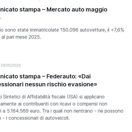
icato stampa – Mercato auto maggio
%
o sono state immatricolate 150.096 autovetture, il +7,6%
o al pari mese 2025.
28/05/2026
icato stampa – Federauto: «Dai
ssionari nessun rischio evasione»
ci Sintetici di Affidabilità fiscale (ISA) si applicano
vamente ai contribuenti con ricavi o compensi non
ri a 5.164.569 euro. Tra i quali non rientrano - ne possono
e - i concessionari di autoveicoli.