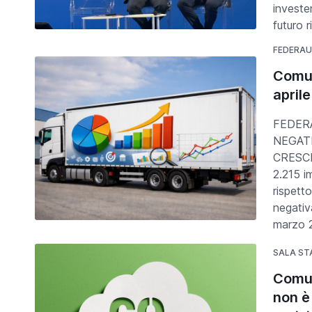
investe
futuro 
FEDERA
Comun
april
FEDERA
NEGATI
CRESCIT
2.215 i
rispetto
negativ
marzo 
SALA S
Comun
non è