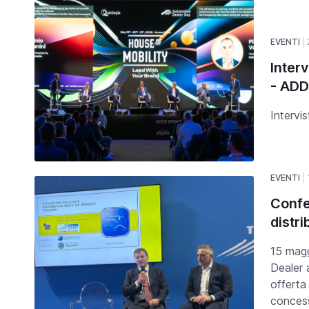
EVENTI
Inter
- AD
Intervi
EVENTI
Confe
distri
15 magg
Dealer 
offerta 
concess