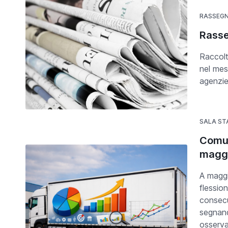
RASSEG
Rasse
Raccolt
nel mes
agenzie
SALA ST
Comun
magg
A maggi
flessio
consecu
segnand
osserva