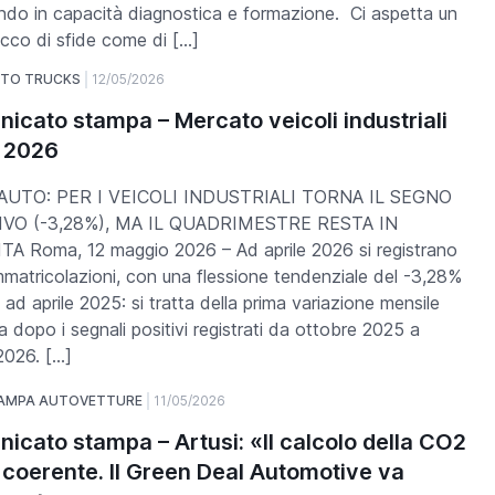
ndo in capacità diagnostica e formazione. Ci aspetta un
ricco di sfide come di […]
UTO TRUCKS
12/05/2026
icato stampa – Mercato veicoli industriali
e 2026
UTO: PER I VEICOLI INDUSTRIALI TORNA IL SEGNO
VO (-3,28%), MA IL QUADRIMESTRE RESTA IN
A Roma, 12 maggio 2026 – Ad aprile 2026 si registrano
mmatricolazioni, con una flessione tendenziale del -3,28%
 ad aprile 2025: si tratta della prima variazione mensile
a dopo i segnali positivi registrati da ottobre 2025 a
2026. […]
TAMPA AUTOVETTURE
11/05/2026
icato stampa – Artusi: «Il calcolo della CO2
 coerente. Il Green Deal Automotive va