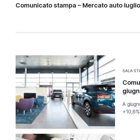
Comunicato stampa – Mercato auto lugli
SALA S
Comun
giug
A giugn
+10,6% 