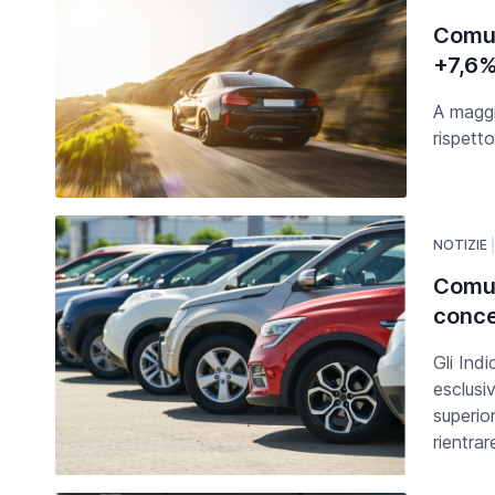
Comun
+7,6
A maggi
rispett
NOTIZIE
Comun
conce
Gli Indi
esclusi
superio
rientrar