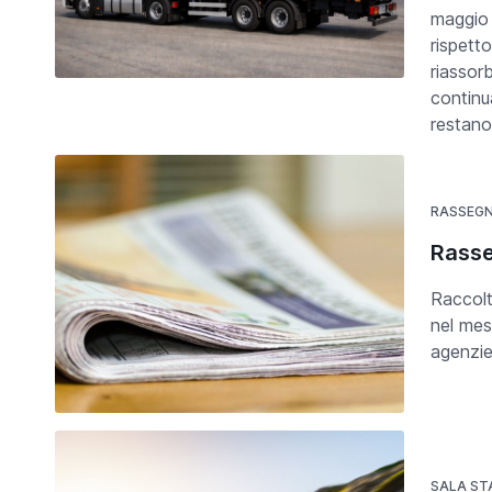
maggio 
rispett
riassor
continua
restano
RASSEG
Rasse
Raccolt
nel mes
agenzie
SALA S