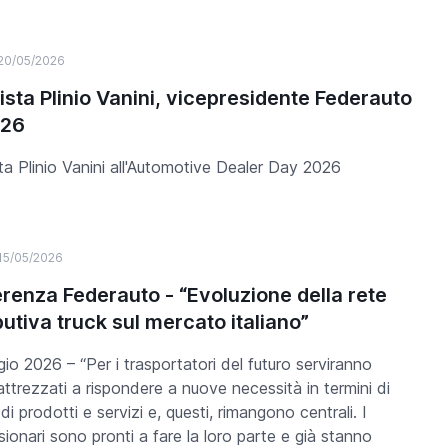
20/05/2026
vista Plinio Vanini, vicepresidente Federauto
D26
sta Plinio Vanini all'Automotive Dealer Day 2026
15/05/2026
renza Federauto - “Evoluzione della rete
butiva truck sul mercato italiano”
io 2026 – “Per i trasportatori del futuro serviranno
attrezzati a rispondere a nuove necessità in termini di
di prodotti e servizi e, questi, rimangono centrali. I
ionari sono pronti a fare la loro parte e già stanno