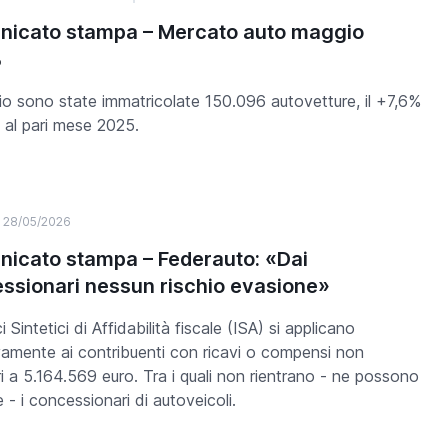
icato stampa – Mercato auto maggio
%
o sono state immatricolate 150.096 autovetture, il +7,6%
o al pari mese 2025.
28/05/2026
icato stampa – Federauto: «Dai
ssionari nessun rischio evasione»
ci Sintetici di Affidabilità fiscale (ISA) si applicano
vamente ai contribuenti con ricavi o compensi non
ri a 5.164.569 euro. Tra i quali non rientrano - ne possono
e - i concessionari di autoveicoli.