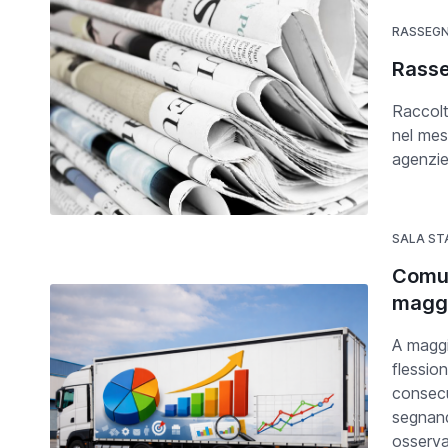
RASSEG
Rasse
Raccolt
nel mes
agenzie
SALA ST
Comun
magg
A maggi
flessio
consecu
segnand
osserva