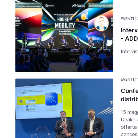
EVENTI
Inter
- AD
Intervi
EVENTI
Confe
distri
15 magg
Dealer 
offerta 
concess