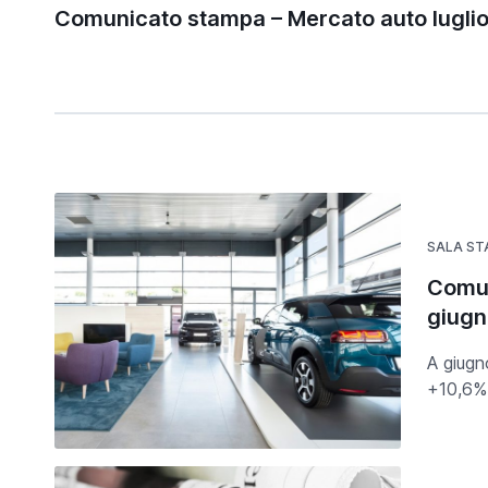
Comunicato stampa – Mercato auto lugli
SALA S
Comun
giug
A giugn
+10,6% 