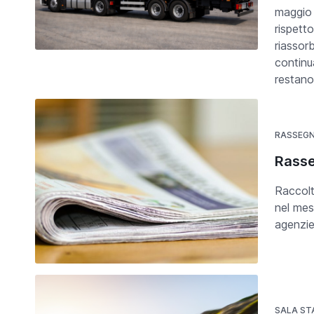
maggio 
rispett
riassor
continua
restano
RASSEG
Rasse
Raccolt
nel mes
agenzie
SALA S