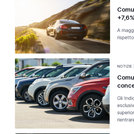
Comun
+7,6
A maggi
rispett
NOTIZIE
Comun
conce
Gli Indi
esclusi
superio
rientrar