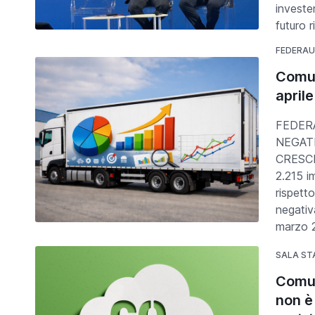
investe
futuro 
FEDERA
Comun
april
FEDERA
NEGATI
CRESCIT
2.215 i
rispetto
negativ
marzo 
SALA S
Comun
non è