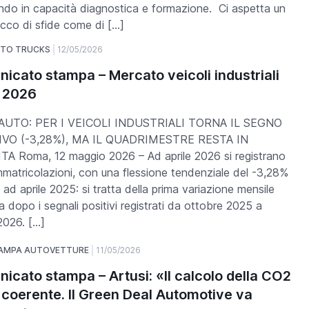
ndo in capacità diagnostica e formazione. Ci aspetta un
ricco di sfide come di […]
UTO TRUCKS
12/05/2026
icato stampa – Mercato veicoli industriali
e 2026
UTO: PER I VEICOLI INDUSTRIALI TORNA IL SEGNO
VO (-3,28%), MA IL QUADRIMESTRE RESTA IN
A Roma, 12 maggio 2026 – Ad aprile 2026 si registrano
mmatricolazioni, con una flessione tendenziale del -3,28%
 ad aprile 2025: si tratta della prima variazione mensile
a dopo i segnali positivi registrati da ottobre 2025 a
2026. […]
TAMPA AUTOVETTURE
11/05/2026
icato stampa – Artusi: «Il calcolo della CO2
 coerente. Il Green Deal Automotive va