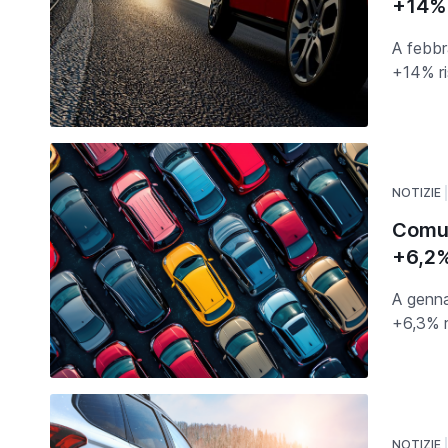
+14%
A febbr
+14% ri
NOTIZIE
Comun
+6,2
A genna
+6,3% r
NOTIZIE