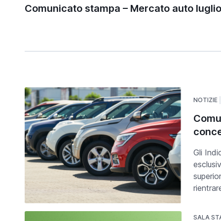
Comunicato stampa – Mercato auto lugli
NOTIZIE
Comun
conce
Gli Indi
esclusi
superio
rientrar
SALA S