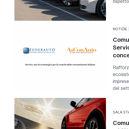
rispett
NOTIZIE
Comun
Servic
conce
Rafforza
ecosist
imprese
del set
SALA S
Comun