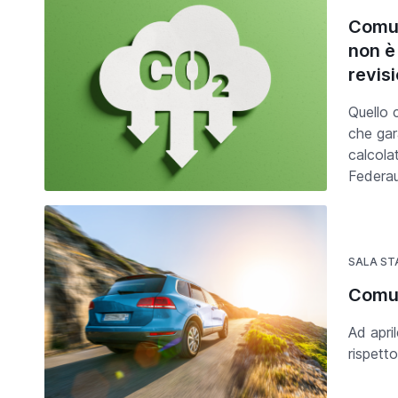
Comun
non è
revis
Quello 
che gar
calcola
Federau
SALA S
Comun
Ad apri
rispett