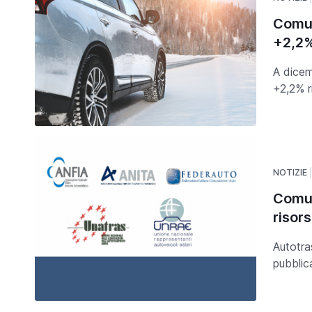
Comun
+2,2
A dicem
+2,2% r
NOTIZIE
Comun
risor
Autotra
pubblic