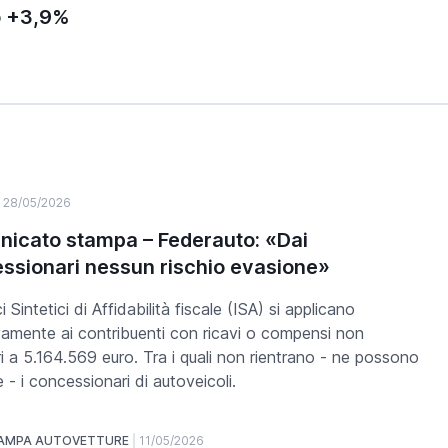
o +3,9%
28/05/2026
icato stampa – Federauto: «Dai
ssionari nessun rischio evasione»
ci Sintetici di Affidabilità fiscale (ISA) si applicano
vamente ai contribuenti con ricavi o compensi non
ri a 5.164.569 euro. Tra i quali non rientrano - ne possono
e - i concessionari di autoveicoli.
TAMPA AUTOVETTURE
11/05/2026