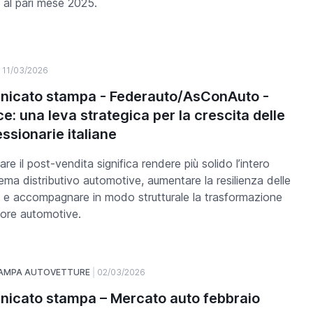
o al pari mese 2025.
11/03/2026
icato stampa - Federauto/AsConAuto -
e: una leva strategica per la crescita delle
ssionarie italiane
re il post-vendita significa rendere più solido l’intero
ema distributivo automotive, aumentare la resilienza delle
 e accompagnare in modo strutturale la trasformazione
tore automotive.
TAMPA AUTOVETTURE
02/03/2026
icato stampa – Mercato auto febbraio