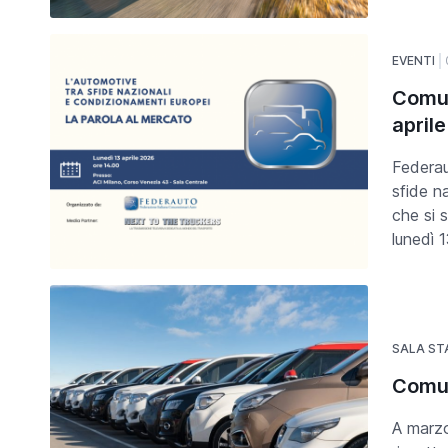
EVENTI
Comun
aprile
Federau
sfide n
che si 
lunedì 1
SALA S
Comun
A marzo