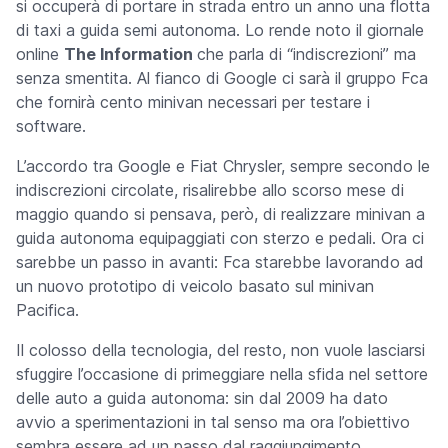
si occuperà di portare in strada entro un anno una flotta
di taxi a guida semi autonoma. Lo rende noto il giornale
online
The Information
che parla di “indiscrezioni” ma
senza smentita. Al fianco di Google ci sarà il gruppo Fca
che fornirà cento minivan necessari per testare i
software.
L’accordo tra Google e Fiat Chrysler, sempre secondo le
indiscrezioni circolate, risalirebbe allo scorso mese di
maggio quando si pensava, però, di realizzare minivan a
guida autonoma equipaggiati con sterzo e pedali. Ora ci
sarebbe un passo in avanti: Fca starebbe lavorando ad
un nuovo prototipo di veicolo basato sul minivan
Pacifica.
Il colosso della tecnologia, del resto, non vuole lasciarsi
sfuggire l’occasione di primeggiare nella sfida nel settore
delle auto a guida autonoma: sin dal 2009 ha dato
avvio a sperimentazioni in tal senso ma ora l’obiettivo
sembra essere ad un passo dal raggiungimento.