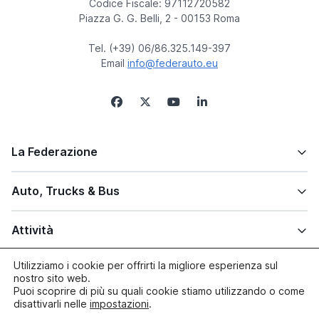
Codice Fiscale: 97112720582
Piazza G. G. Belli, 2 - 00153 Roma
Tel. (+39) 06/86.325.149-397
Email
info@federauto.eu
La Federazione
Auto, Trucks & Bus
Attività
Utilizziamo i cookie per offrirti la migliore esperienza sul
Altre info
nostro sito web.
Puoi scoprire di più su quali cookie stiamo utilizzando o come
disattivarli nelle
impostazioni
.