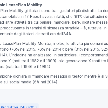
bale LeasePlan Mobility
n Mobility gli italiani sono tra i guidatori più distratti. La ri
tomobilisti in 17 Paesi) svela, infatti, che l’81% dei cittadini
d altre attività tra cui parlare, mangiare, bere, digitare messa
preoccupante in termini di sicurezza stradale – è, tuttavia, in d
centuale degli italiani distratti era dell’84%.
LeasePlan Mobility Monitor, inoltre, le attività più comuni ese
elefono (76% nel 2015, 76% nel 2014); bere (31% nel 2015, 32
14). L’indagine ha analizzato, in particolare, i comportamenti
ne Y (nati tra il 1982 e il 1999), alla generazione X (nati tra i
(nati tra il 1946 e il 1964).
l campione dichiara di “mandare messaggi di testo” mentre è al 
ga sui social media (6% nel 2014).
a_Produttori_24062016