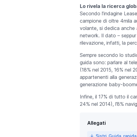
Lo rivela la ricerca glo
Secondo l’indagine LeasePla
campione di oltre 4mila au
volante, si dedica anche a
network. Il dato – seppur 
rilevazione, infatti, la per
Sempre secondo lo studio 
guida sono: parlare al t
(18% nel 2015, 16% nel 20
appartenenti alla generazio
generazione baby-boomers 
Infine, il 17% di tutto i
24% nel 2014), l’8% navi
Allegati
Sistri_Guida_rapid