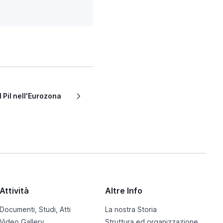
l Pil nell'Eurozona
Attività
Altre Info
Documenti, Studi, Atti
La nostra Storia
Video Gallery
Struttura ed organizzazione