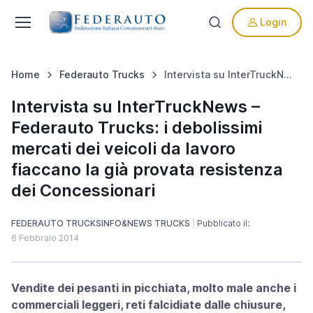
Login
Home
Federauto Trucks
Intervista su InterTruckNews – Federauto Trucks: i debolissimi mercati dei veicoli da lavoro fiaccano la già provata resistenza dei Concessionari
Intervista su InterTruckNews –
Federauto Trucks: i debolissimi
mercati dei veicoli da lavoro
fiaccano la già provata resistenza
dei Concessionari
FEDERAUTO TRUCKS
INFO&NEWS TRUCKS
Pubblicato il:
6 Febbraio 2014
Vendite dei pesanti in picchiata, molto male anche i
commerciali leggeri, reti falcidiate dalle chiusure,