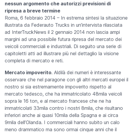
nessun argomento che autorizzi previsioni di
ripresa a breve termine
Roma, 6 febbraio 2014
– In estrema sintesi la situazione
illustrata da Federauto Trucks
in un’intervista rilasciata
ad InterTruckNews il 2 gennaio 2014 non lascia ampi
margini ad una possibile futura ripresa del mercato dei
veicoli
commerciali e industriali. Di seguito una serie di
capitoletti atti ad illustrare più nel dettaglio la visione
completa di mercato e reti.
Mercato impoverito
.
A
ldilà dei numeri è interessante
osservare che nel paragone con gli altri mercati europei il
nostro si sia estremamente impoverito rispetto al
mercato tedesco, che ha immatricolato 48mila veicoli
sopra le 16 ton, e al mercato francese che ne ha
immatricolati 33mila contro i nostri 8mila, che risultano
inferiori anche ai quasi 10mila della Spagna e ai circa
9mila dell’Olanda. I commerciali hanno subito un calo
meno drammatico ma sono ormai cinque anni che il