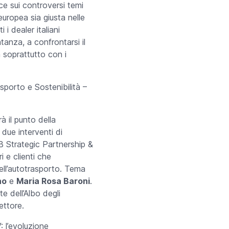
ce sui controversi temi
uropea sia giusta nelle
 i dealer italiani
anza, a confrontarsi il
a soprattutto con i
sporto e Sostenibilità –
rà il punto della
due interventi di
 Strategic Partnership &
i e clienti che
dell’autotrasporto. Tema
no
e
Maria Rosa Baroni
.
e dell’Albo degli
ettore.
: l’evoluzione