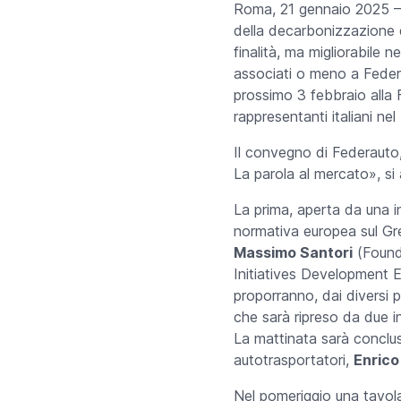
Roma, 21 gennaio 2025 – A
della decarbonizzazione d
finalità, ma migliorabile ne
associati o meno a Federa
prossimo 3 febbraio alla F
rappresentanti italiani n
Il convegno di Federauto,
La parola al mercato», si 
La prima, aperta da una i
normativa europea sul Gre
Massimo Santori
(
Found
Initiatives Development 
proporranno, dai diversi 
che sarà ripreso da due i
La mattinata sarà conclus
autotrasportatori,
Enrico
Nel pomeriggio una tavola 