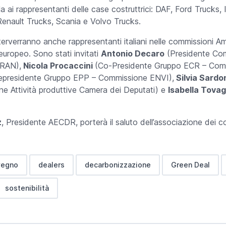
rola ai rappresentanti delle case costruttrici: DAF, Ford Truc
nault Trucks, Scania e Volvo Trucks.
nterverranno anche rappresentanti italiani nelle commissioni A
europeo. Sono stati invitati
Antonio Decaro
(Presidente Co
RAN),
Nicola Procaccini
(Co-Presidente Gruppo ECR – Com
epresidente Gruppo EPP – Commissione ENVI),
Silvia Sardo
e Attività produttive Camera dei Deputati) e
Isabella Tovagl
z
, Presidente AECDR, porterà il saluto dell’associazione dei c
vegno
dealers
decarbonizzazione
Green Deal
sostenibilità