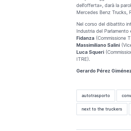
dell’offerta», darà la pa
Mercedes Benz Trucks, Re
Nel corso del dibattito i
Industria del Parlamento 
Fidanza
(Commissione T
Massimiliano Salini
(Vic
Luca Squeri
(Commission
ITRE).
Gerardo P
é
rez Gim
é
ne
autotrasporto
con
next to the truckers