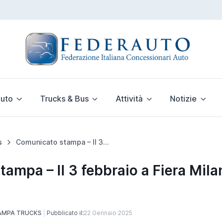
uto
Trucks & Bus
Attività
Notizie
s
Comunicato stampa – Il 3 febbraio a Fiera Milano: «La parola al mercato»
ampa – Il 3 febbraio a Fiera Mila
AMPA TRUCKS
Pubblicato il:
22 Gennaio 2025