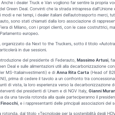
nche i dealer Truck e Van vogliono far sentire la propria vo
el Green Deal. Convinti che la strada intrapresa dall’Unione e
i modi e nei tempi, i dealer italiani dell’autotrasporto merci, tutti
uto, sono stati chiamati dalla loro associazione di rappresent
iera di Milano, con i propri clienti, con le case costruttrici, m
el Parlamento europeo.
 organizzato da Next to the Truckers, sotto il titolo «Autotra
articolerà in due sessioni.
ntroduzione del presidente di Federauto,
Massimo Artusi
, fa
en Deal e sulle alimentazioni utili alla decarbonizzazione con 
er
MS-Italiainvestimenti) e di
Anna Rita Carta
(
Head of B2B
ENI
), prima di cedere il tavolo a un confronto tra concessionar
punti di vista, la loro esperienza verso la decarbonizzazione 
nterventi dei presidenti di Unem e di NGV Italy,
Gianni Mura
a da una tavola rotonda alla quale parteciperanno il president
 Finocchi
, e i rappresentanti delle principali associazioni del s
rotonda, dal titolo «Tecnologie per la sostenibilità degli HDV