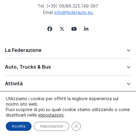
Tel. (+39) 06/86.325.149-397
Email
info@federauto.eu
La Federazione
Auto, Trucks & Bus
Attività
Utilizziamo i cookie per offrirti la migliore esperienza sul
Altre info
nostro sito web.
Puoi scoprire di più su quali cookie stiamo utilizzando o come
disattivarli nelle
impostazioni
.
Close GDPR Cookie Banner
Accetta
Impostazioni
© copyright 2005/2026 Federauto | Site by
Paluma