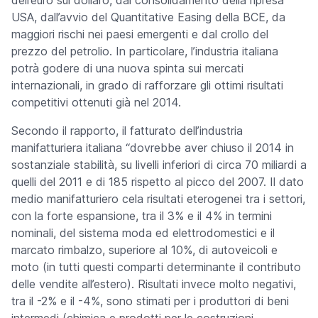
dell’euro sul dollaro, dal consolidamento della ripresa
USA, dall’avvio del Quantitative Easing della BCE, da
maggiori rischi nei paesi emergenti e dal crollo del
prezzo del petrolio. In particolare,
l’industria italiana
potrà godere di una nuova spinta sui mercati
internazionali, in grado di rafforzare gli ottimi risultati
competitivi ottenuti già nel 2014.
Secondo il rapporto, il fatturato dell’industria
manifatturiera italiana “dovrebbe aver chiuso il 2014 in
sostanziale stabilità, su livelli inferiori di circa 70 miliardi a
quelli del 2011 e di 185 rispetto al picco del 2007. Il dato
medio manifatturiero cela risultati eterogenei tra i settori,
con la forte espansione, tra il 3% e il 4% in termini
nominali, del sistema moda ed elettrodomestici e il
marcato rimbalzo, superiore al 10%, di autoveicoli e
moto (in tutti questi comparti determinante il contributo
delle vendite all’estero). Risultati invece molto negativi,
tra il -2% e il -4%, sono stimati per i produttori di beni