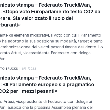
icato stampa – Federauto Truck&Van,
i: «Dopo voto Europarlamento testo C02 da
rare. Sia valorizzato il ruolo dei
rburanti»
te gli elementi migliorativi, il voto con cui il Parlamento
 ha adottato la sua posizione su modalità, target e tempi
ecarbonizzazione dei veicoli pesanti rimane deludente. Lo
iarato Artusi, vicepresidente Federauto con delega
Van.
UTO TRUCKS
16/11/2023
icato stampa – Federauto Truck&Van,
i: «Il Parlamento europeo sia pragmatico
 CO2 per i mezzi pesanti»
 Artusi, vicepresidente di Federauto con delega ai
an, auspica che la prossima Assemblea plenaria del