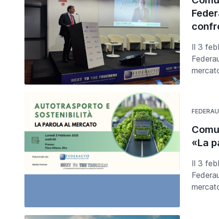
Comun
Federa
confr
Il 3 fe
Federaut
mercato
FEDERA
Comun
«La p
Il 3 fe
Federau
mercato