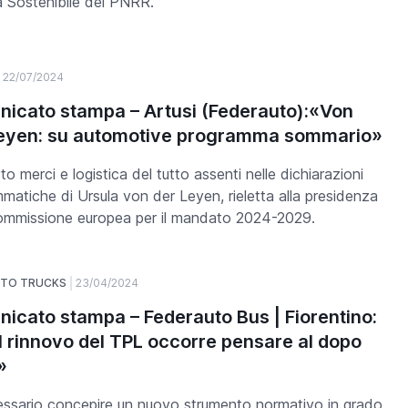
à Sostenibile del PNRR.
22/07/2024
icato stampa – Artusi (Federauto):«Von
eyen: su automotive programma sommario»
to merci e logistica del tutto assenti nelle dichiarazioni
matiche di Ursula von der Leyen, rieletta alla presidenza
ommissione europea per il mandato 2024-2029.
UTO TRUCKS
23/04/2024
icato stampa – Federauto Bus | Fiorentino:
il rinnovo del TPL occorre pensare al dopo
»
essario concepire un nuovo strumento normativo in grado