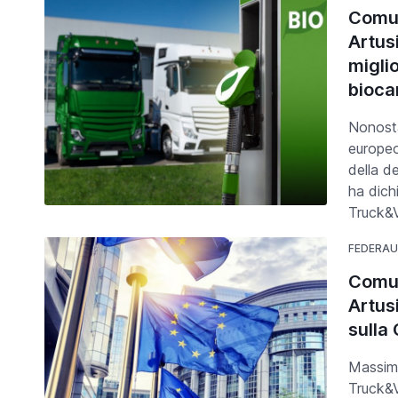
Comun
Artus
miglio
bioca
Nonostan
europeo
della d
ha dich
Truck&
FEDERA
Comun
Artus
sulla
Massimo
Truck&V