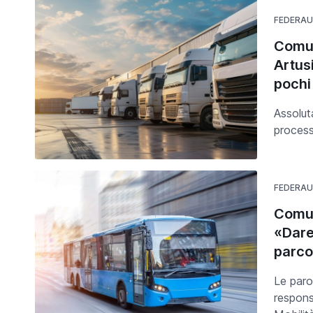
FEDERA
Comun
Artusi
pochi
Assolut
process
FEDERA
Comun
«Dare 
parco
Le paro
respons