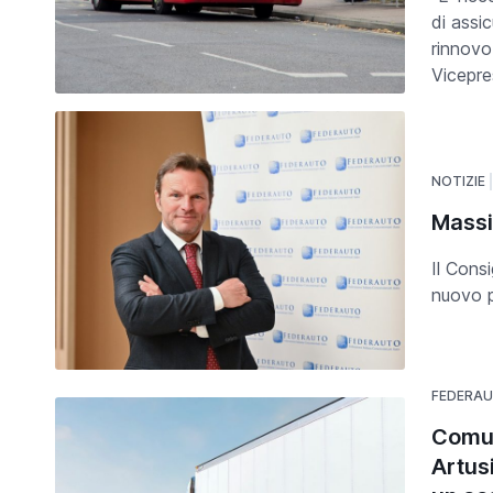
di assic
rinnovo
Vicepre
NOTIZIE
Massi
Il Cons
nuovo p
FEDERA
Comun
Artusi