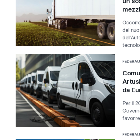
un so
mezz
Occorre
del nuo
dell'Au
tecnolo
FEDERA
Comun
Artus
da Eu
Per il 
Governo
favorir
FEDERA