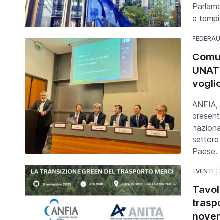
Parlame
e tempi
FEDERA
Comun
UNATR
vogli
ANFIA,
present
naziona
settore 
Paese.
EVENTI
Tavol
trasp
nove