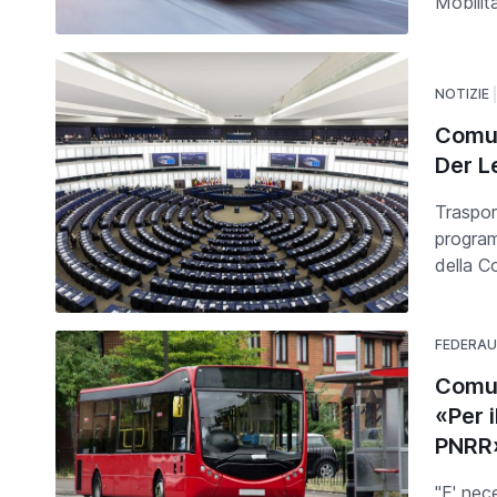
Mobilit
NOTIZIE
Comun
Der L
Traspor
program
della C
FEDERA
Comun
«Per 
PNRR
"E' nec