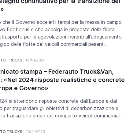
stegno continuativo per la transizione dei
i»
 che il Governo acceleri i tempi per la messa in campo
vo Ecobonus e che accolga le proposte della filiera
totrasporto per le agevolazioni inerenti all'adeguamento
gico delle flotte dei veicoli commerciali pesanti.
UTO TRUCKS
16/01/2024
icato stampa – Federauto Truck&Van,
i: «Nel 2024 risposte realistiche e concrete
ropa e Governo»
2024 si attendono risposte concrete dall'Europa e dal
 per traguardare gli obiettivi di decarbonizzazione e
e la transizione green del comparto veicoli commerciali.
UTO TRUCKS
23/11/2023