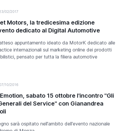
23/02/2017
net Motors, la tredicesima edizione
evento dedicato al Digital Automotive
’atteso appuntamento ideato da MotorK dedicato alle
actice internazionali sul marketing online dei prodotti
listici, pensato per tutta la filiera automotive
07/10/2016
Emotion, sabato 15 ottobre l'incontro "Gli
 Generali del Service" con Gianandrea
oli
egno sarà ospitato nell'ambito dell'evento nazionale
odromo di Monza