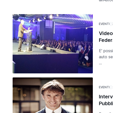
EVENTI
Video
Feder
E' poss
auto se
...
EVENTI
Inter
Pubbl