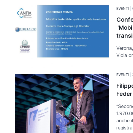
EVENTI
Confe
"Mobil
trans
Verona,
Viola o
EVENTI
Filip
Feder
“Second
1.970.0
anche il
registr