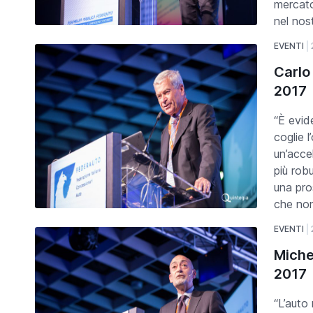
mercato
nel nos
EVENTI
Carlo
2017
“È evid
coglie l
un’acce
più rob
una pro
che non
EVENTI
Miche
2017
“L’auto