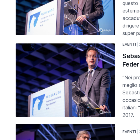
questo 
estempo
accadut
diriger
super p
EVENTI
Sebas
Feder
“Nei pr
meglio 
Sebasti
occasio
italiani
2017.
EVENTI