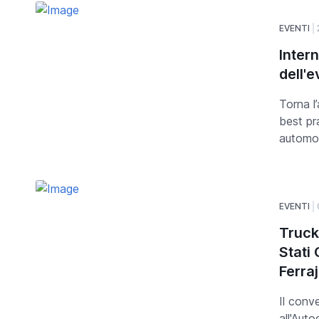
EVENTI
Inter
dell'
Torna l
best pr
automobi
EVENTI
Truck
Stati
Ferraj
Il conv
all'Aut