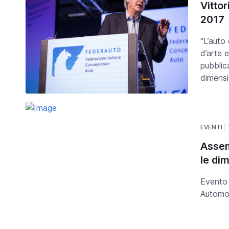
Vitto
2017
“L’auto
d’arte 
pubblica
dimensi
EVENTI
Assem
le di
Evento 
Automo