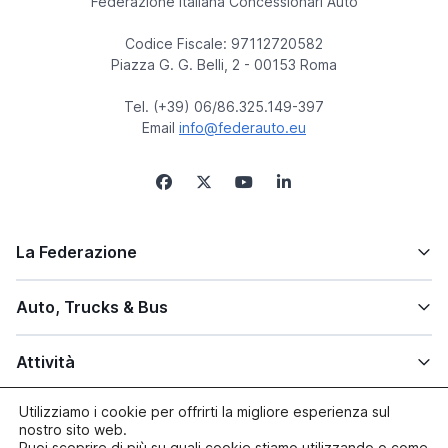
Federazione Italiana Concessionari Auto
Codice Fiscale: 97112720582
Piazza G. G. Belli, 2 - 00153 Roma
Tel. (+39) 06/86.325.149-397
Email
info@federauto.eu
La Federazione
Auto, Trucks & Bus
Attività
Utilizziamo i cookie per offrirti la migliore esperienza sul
Altre info
nostro sito web.
Puoi scoprire di più su quali cookie stiamo utilizzando o come