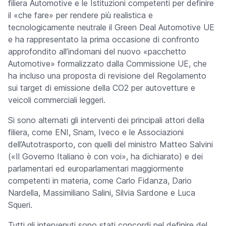
filiera Automotive e le Istituzioni competenti per definire
il «
che fare
» per rendere più realistica e
tecnologicamente neutrale il Green Deal Automotive UE
e ha rappresentato la prima occasione di confronto
approfondito all’indomani del nuovo «
pacchetto
Automotive
» formalizzato dalla Commissione UE, che
ha incluso una proposta di revisione del Regolamento
sui target di emissione della CO2 per autovetture e
veicoli commerciali leggeri.
Si sono alternati gli interventi dei principali attori della
filiera, come ENI, Snam, Iveco e le Associazioni
dell’Autotrasporto, con quelli del ministro Matteo Salvini
(«
Il Governo Italiano è con voi
», ha dichiarato) e dei
parlamentari ed europarlamentari maggiormente
competenti in materia, come Carlo Fidanza, Dario
Nardella, Massimiliano Salini, Silvia Sardone e Luca
Squeri.
Tutti gli intervenuti sono stati concordi nel definire del