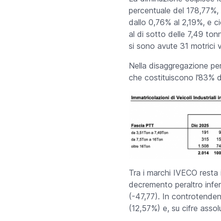
percentuale del 178,77%,
dallo 0,76% al 2,19%, e ci
al di sotto delle 7,49 ton
si sono avute 31 motrici v
Nella disaggregazione per
che costituiscono l’83% d
Tra i marchi IVECO resta 
decremento peraltro inferi
(-47,77). In controtende
(12,57%) e, su cifre assol