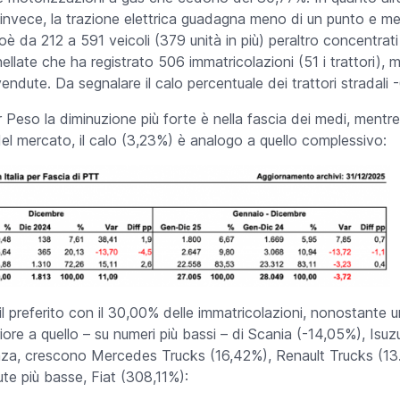
 invece, la trazione elettrica guadagna meno di un punto e 
oè da 212 a 591 veicoli (379 unità in più) peraltro concentrati 
nellate che ha registrato 506 immatricolazioni (51 i trattori)
endute. Da segnalare il calo percentuale dei trattori stradali 
 Peso la diminuzione più forte è nella fascia dei medi, mentre 
el mercato, il calo (3,23%) è analogo a quello complessivo:
il preferito con il 30,00% delle immatricolazioni, nonostante 
ore a quello – su numeri più bassi – di Scania (-14,05%), Isuzu
nza, crescono Mercedes Trucks (16,42%), Renault Trucks (13
ute più basse, Fiat (308,11%):