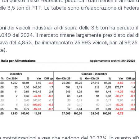
–
Da questo mese Federauto pubblica i dati mensili e annuali d
elle 3,5 ton di PTT. Le tabelle sono un’elaborazione di Federa
ni dei veicoli industriali al di sopra delle 3,5 ton ha perduto 
8.049 del 2024. Il mercato rimane largamente presidiato dal di
va del 4,85%, ha immatricolato 25.993 veicoli, pari al 96,25 d
e).
le motorizzazioni a gas che cedono del 30,77%. In quanto all