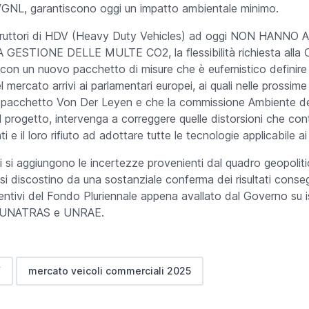
G/GNL, garantiscono oggi un impatto ambientale minimo.
truttori di HDV (Heavy Duty Vehicles) ad oggi NON HAN
TIONE DELLE MULTE CO2, la flessibilità richiesta alla C
con un nuovo pacchetto di misure che è eufemistico definire 
mercato arrivi ai parlamentari europei, ai quali nelle prossime
e il pacchetto Von Der Leyen e che la commissione Ambiente d
l progetto, intervenga a correggere quelle distorsioni che co
ti e il loro rifiuto ad adottare tutte le tecnologie applicabile ai
i si aggiungono le incertezze provenienti dal quadro geopoliti
 si discostino da una sostanziale conferma dei risultati conseg
incentivi del Fondo Pluriennale appena avallato dal Governo 
, UNATRAS e UNRAE.
V
mercato veicoli commerciali 2025