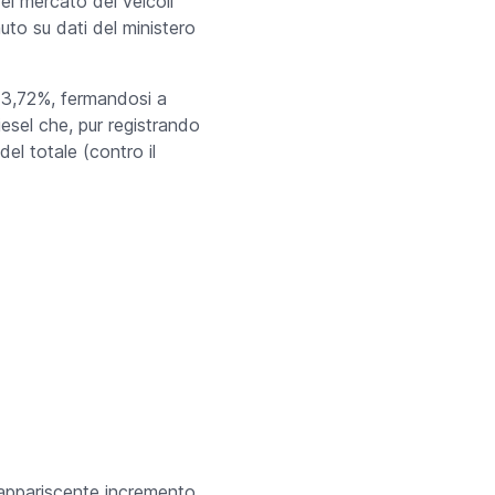
el mercato dei veicoli
uto su dati del ministero
il 3,72%, fermandosi a
esel che, pur registrando
el totale (contro il
’appariscente incremento