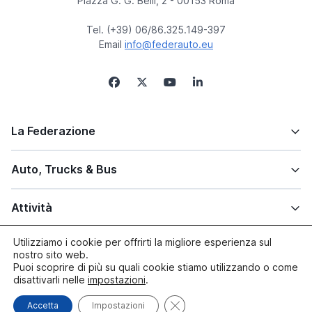
Piazza G. G. Belli, 2 - 00153 Roma
Tel. (+39) 06/86.325.149-397
Email
info@federauto.eu
La Federazione
Auto, Trucks & Bus
Attività
Utilizziamo i cookie per offrirti la migliore esperienza sul
Altre info
nostro sito web.
Puoi scoprire di più su quali cookie stiamo utilizzando o come
disattivarli nelle
impostazioni
.
Close GDPR Cookie Banner
Accetta
Impostazioni
© copyright 2005/2026 Federauto | Site by
Paluma