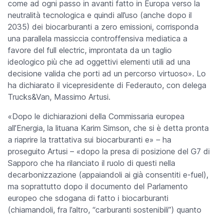
come ad ogni passo in avanti fatto in Europa verso la
neutralità tecnologica e quindi all’uso (anche dopo il
2035) dei biocarburanti a zero emissioni, corrisponda
una parallela massiccia controffensiva mediatica a
favore del
full electric
, improntata da un taglio
ideologico più che ad oggettivi elementi utili ad una
decisione valida che porti ad un percorso virtuoso». Lo
ha dichiarato il vicepresidente di Federauto, con delega
Trucks&Van, Massimo Artusi.
«Dopo le dichiarazioni della Commissaria europea
all’Energia, la lituana Karim Simson, che si è detta pronta
a riaprire la trattativa sui biocarburanti e» – ha
proseguito Artusi – «dopo la presa di posizione del G7 di
Sapporo che ha rilanciato il ruolo di questi nella
decarbonizzazione (appaiandoli ai già consentiti
e-fuel
),
ma soprattutto dopo il documento del Parlamento
europeo che sdogana di fatto i biocarburanti
(chiamandoli, fra l’altro, “carburanti sostenibili”) quanto