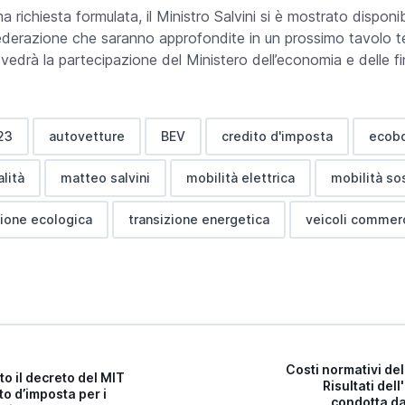
a richiesta formulata, il Ministro Salvini si è mostrato disponib
derazione che saranno approfondite in un prossimo tavolo tec
vedrà la partecipazione del Ministero dell’economia e delle f
23
autovetture
BEV
credito d'imposta
ecob
alità
matteo salvini
mobilità elettrica
mobilità so
zione ecologica
transizione energetica
veicoli commerc
Costi normativi del
to il decreto del MIT
Risultati del
to d’imposta per i
condotta da