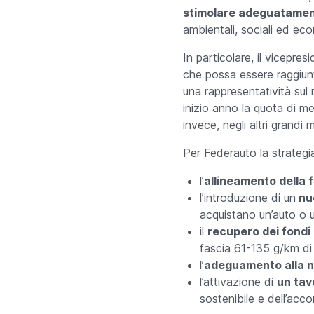
stimolare adeguatamente
ambientali, sociali ed eco
In particolare, il vicepres
che possa essere raggiunta
una rappresentatività sul 
inizio anno la quota di me
invece, negli altri grandi
Per Federauto la strategi
l’
allineamento della f
l’introduzione di un
nuo
acquistano un’auto o 
il
recupero dei fondi
fascia 61-135 g/km di
l’
adeguamento alla no
l’attivazione di
un tav
sostenibile e dell’acc