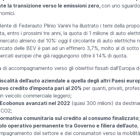
 la transizione verso le emissioni zero,
con uno sguardo 
nomici.
idente di Federauto Plinio Vanini ha illustrato i temi della prop
, entro i prossimi tre anni, la quota di 1 milione di auto elett
mercato almeno del 10%: oggi il circolante di auto elettriche n
rcato delle BEV è pari ad un effimero 3,7%, molto al di sotto de
 mercati europei che già raggiungono oltre il 14% di quota.
a di accompagnamento verso gli obiettivi fissati dall’Europa d
iscalità dell’auto aziendale a quella degli altri Paesi euro
vo credito d’imposta pari al 20%
per quanti, privati, profes
un veicolo commerciale leggero;
 Ecobonus avanzati nel 2022
(quasi 300 milioni) da destinar
 CO2;
rmativa comunitaria sul credito al consumo finalizzato
;
olo operativo permanente tra Governo e filiera dell’auto
,
ompagnamento del settore e dei consumatori verso la mobilità 