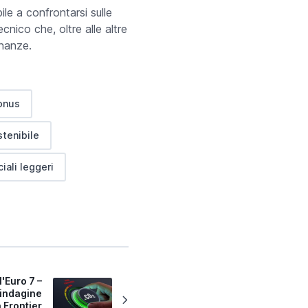
ile a confrontarsi sulle
nico che, oltre alle altre
inanze.
onus
stenibile
iali leggeri
l'Euro 7 –
l'indagine
 Frontier