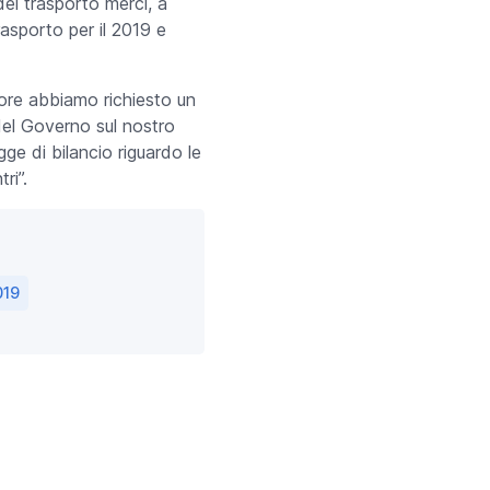
del trasporto merci, a
trasporto per il 2019 e
tore abbiamo richiesto un
 del Governo sul nostro
ge di bilancio riguardo le
ri”.
019