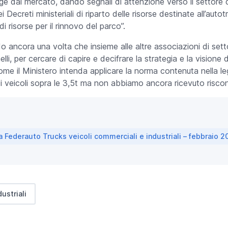
nge dal mercato, dando segnali di attenzione verso il settore 
 Decreti ministeriali di riparto delle risorse destinate all’auto
i risorse per il rinnovo del parco”.
do ancora una volta che insieme alle altre associazioni di set
elli, per cercare di capire e decifrare la strategia e la visione
e il Ministero intenda applicare la norma contenuta nella leg
i veicoli sopra le 3,5t ma non abbiamo ancora ricevuto riscont
Federauto Trucks veicoli commerciali e industriali – febbraio 2
ustriali