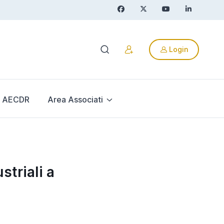
Login
AECDR
Area Associati
triali a