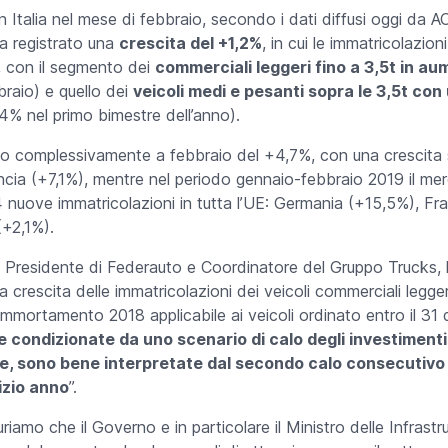
Italia nel mese di febbraio, secondo i dati diffusi oggi da AC
ha registrato una
crescita del +1,2%
, in cui le immatricolazi
, con il segmento dei
commerciali leggeri fino a 3,5t in au
raio) e quello dei
veicoli medi e pesanti sopra le 3,5t co
4% nel primo bimestre dell’anno).
ito complessivamente a febbraio del +4,7%, con una crescita
cia (+7,1%), mentre nel periodo gennaio-febbraio 2019 il mer
nuove immatricolazioni in tutta l’UE: Germania (+15,5%), Fr
+2,1%).
ce Presidente di Federauto e Coordinatore del Gruppo Trucks,
 crescita delle immatricolazioni dei veicoli commerciali legge
mmortamento 2018 applicabile ai veicoli ordinato entro il 31
e condizionate da uno scenario di calo degli investimenti
e, sono bene interpretate dal secondo calo consecutivo 
nizio anno
”.
uriamo che il Governo e in particolare il Ministro delle Infrastr