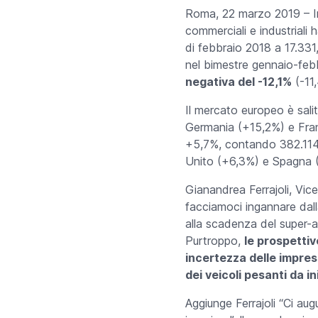
Roma, 22 marzo 2019 – In 
commerciali e industriali 
di febbraio 2018 a 17.331
nel bimestre gennaio-febb
negativa del -12,1%
(-11,
Il mercato europeo è sal
Germania (+15,2%) e Fran
+5,7%, contando 382.114 
Unito (+6,3%) e Spagna (
Gianandrea Ferrajoli, Vi
facciamoci ingannare dalla
alla scadenza del super-a
Purtroppo,
le prospettiv
incertezza delle impres
dei veicoli pesanti da i
Aggiunge Ferrajoli “Ci aug