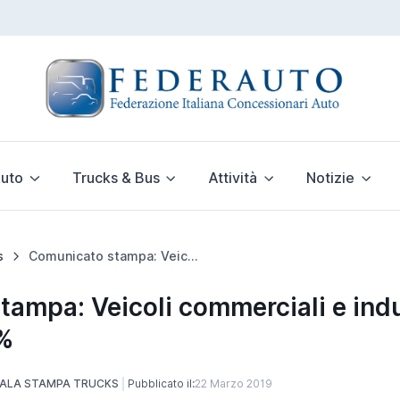
uto
Trucks & Bus
Attività
Notizie
s
Comunicato stampa: Veicoli commerciali e industriali a febbraio +1,2%
ampa: Veicoli commerciali e indus
2%
ALA STAMPA TRUCKS
Pubblicato il:
22 Marzo 2019