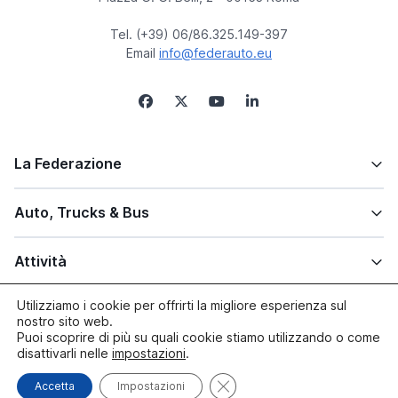
Tel. (+39) 06/86.325.149-397
Email
info@federauto.eu
La Federazione
Auto, Trucks & Bus
Attività
Utilizziamo i cookie per offrirti la migliore esperienza sul
Altre info
nostro sito web.
Puoi scoprire di più su quali cookie stiamo utilizzando o come
disattivarli nelle
impostazioni
.
Close GDPR Cookie Banner
Accetta
Impostazioni
© copyright 2005/2026 Federauto | Site by
Paluma