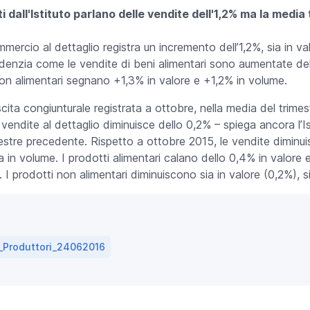
oti dall'Istituto parlano delle vendite dell'1,2% ma la medi
mercio al dettaglio registra un incremento dell’1,2%, sia in va
denzia come le vendite di beni alimentari sono aumentate dell’
on alimentari segnano +1,3% in valore e +1,2% in volume.
cita congiunturale registrata a ottobre, nella media del trim
 vendite al dettaglio diminuisce dello 0,2% – spiega ancora l’Ist
imestre precedente. Rispetto a ottobre 2015, le vendite dimi
ia in volume. I prodotti alimentari calano dello 0,4% in valore 
. I prodotti non alimentari diminuiscono sia in valore (0,2%), s
a_Produttori_24062016