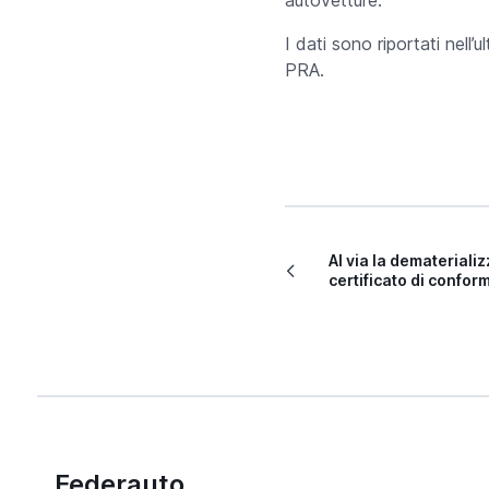
I dati sono riportati nell’u
PRA.
Al via la demateriali
certificato di confor
Federauto