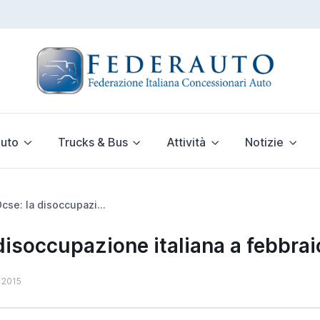
uto
Trucks & Bus
Attività
Notizie
Dati Ocse: la disoccupazione italiana a febbraio è al 12,7%
disoccupazione italiana a febbrai
e 2015