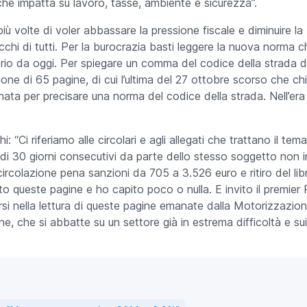
 che impatta su lavoro, tasse, ambiente e sicurezza”.
iù volte di voler abbassare la pressione fiscale e diminuire la 
occhi di tutti. Per la burocrazia basti leggere la nuova norma c
oprio da oggi. Per spiegare un comma del codice della strada d
ione di 65 pagine, di cui l’ultima del 27 ottobre scorso che ch
nata per precisare una norma del codice della strada. Nell’era
Ci riferiamo alle circolari e agli allegati che trattano il tema 
ù di 30 giorni consecutivi da parte dello stesso soggetto non 
i circolazione pena sanzioni da 705 a 3.526 euro e ritiro del l
etto queste pagine e ho capito poco o nulla. E invito il premi
arsi nella lettura di queste pagine emanate dalla Motorizzazio
e, che si abbatte su un settore già in estrema difficoltà e sui