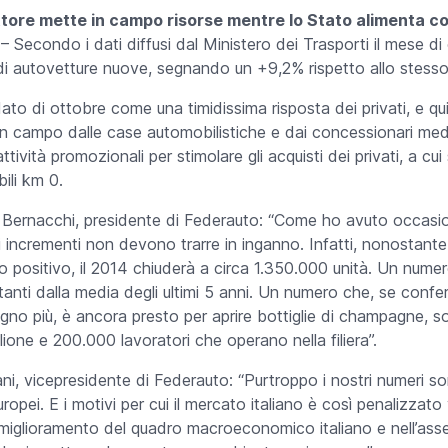
ttore mette in campo risorse mentre lo Stato alimenta c
 –
Secondo i dati diffusi dal Ministero dei Trasporti il mese di
 di autovetture nuove, segnando un +9,2% rispetto allo stess
ato di ottobre come una timidissima risposta dei privati, e quin
in campo dalle case automobilistiche e dai concessionari med
ttività promozionali per stimolare gli acquisti dei privati, a cui 
ili km 0.
ernacchi, presidente di Federauto: “Come ho avuto occasione
i incrementi non devono trarre in inganno. Infatti, nonostante
positivo, il 2014 chiuderà a circa 1.350.000 unità. Un numer
sultanti dalla media degli ultimi 5 anni. Un numero che, se confe
gno più, è ancora presto per aprire bottiglie di champagne, so
ilione e 200.000 lavoratori che operano nella filiera”.
, vicepresidente di Federauto: “Purtroppo i nostri numeri s
europei. E i motivi per cui il mercato italiano è così penalizzato
iglioramento del quadro macroeconomico italiano e nell’assenz