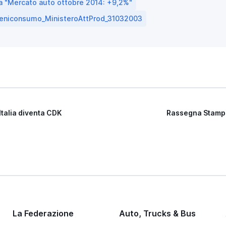
 "Mercato auto ottobre 2014: +9,2%"
beniconsumo_MinisteroAttProd_31032003
Italia diventa CDK
Rassegna Stampa
La Federazione
Auto, Trucks & Bus