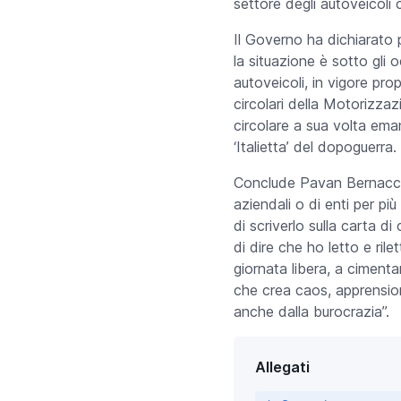
settore degli autoveicoli
Il Governo ha dichiarato p
la situazione è sotto gli 
autoveicoli, in vigore pr
circolari della Motorizzaz
circolare a sua volta ema
‘Italietta’ del dopoguerra.
Conclude Pavan Bernacchi: “
aziendali o di enti per pi
di scriverlo sulla carta d
di dire che ho letto e ril
giornata libera, a ciment
che crea caos, apprension
anche dalla burocrazia”.
Allegati