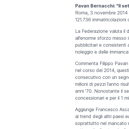
Pavan Bernacchi: "Il se
Roma, 3 novembre 2014
121.736 immatricolazioni
La Federazione valuta il d
all’enorme sforzo messo 
pubblicitari e consistenti a
noleggio e delle immancab
Commenta Filippo Pavan B
nel corso del 2014, quest
consecutivo con un segno 
milioni di pezzi l’anno ri
anni ’70. Nonostante il se
concessionari e per il 1 m
Aggiunge Francesco Ascani
al trend degli altri paesi 
soprattutto nel mancato m