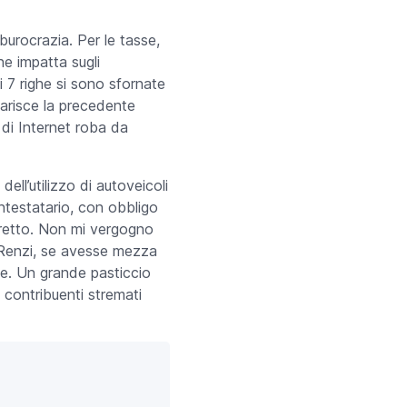
burocrazia. Per le tasse,
he impatta sugli
i 7 righe si sono sfornate
iarisce la precedente
 di Internet roba da
dell’utilizzo di autoveicoli
intestatario, con obbligo
ibretto. Non mi vergogno
er Renzi, se avesse mezza
ne. Un grande pasticcio
 contribuenti stremati