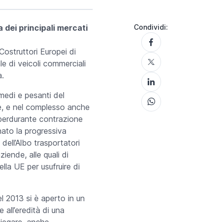
 dei principali mercati
Condividi:
ostruttori Europei di
e di veicoli commerciali
a.
 medi e pesanti del
e, e nel complesso anche
la perdurante contrazione
inato la progressiva
dell’Albo trasportatori
ende, alle quali di
lla UE per usufruire di
l 2013 si è aperto in un
e all’eredità di una
mpiegare, anche