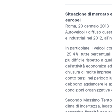
Situazione di mercato e
europei
Roma, 29 gennaio 2013
–
Autoveicoli) diffuso ques
e industriali nel 2012, all’
In particolare, i veicoli 
-29,4%, tutte percentual
più difficile rispetto a qu
dell’attività economica ed 
chiusura di molte imprese 
conto terzi, nel periodo 
debbono aggiungere le azi
condizioni organizzative e 
Secondo Massimo Tentori, 
clima di incertezza, legata
eccessiva fiscalità con di