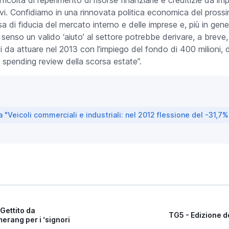
ovi. Confidiamo in una rinnovata politica economica del pross
esa di fiducia del mercato interno e delle imprese e, più in gen
l senso un valido ‘aiuto’ al settore potrebbe derivare, a breve,
ti da attuare nel 2013 con l’impiego del fondo di 400 milioni, di
a
spending review
della scorsa estate”.
Veicoli commerciali e industriali: nel 2012 flessione del -31,7%
Gettito da
TG5 - Edizione d
erang per i ‘signori