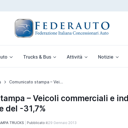
uto
Trucks & Bus
Attività
Notizie
s
Comunicato stampa – Veicoli commerciali e industriali: nel 2012 flessione del -31,7%
ampa – Veicoli commerciali e indu
e del -31,7%
AMPA TRUCKS
Pubblicato il:
29 Gennaio 2013