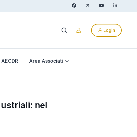
Login
AECDR
Area Associati
striali: nel