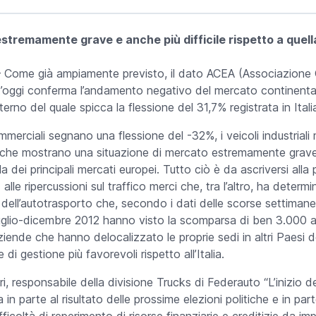
stremamente grave e anche più difficile rispetto a quella
 Come già ampiamente previsto, il dato ACEA (Associazione C
t’oggi conferma l’andamento negativo del mercato continental
interno del quale spicca la flessione del 31,7% registrata in Itali
commerciali segnano una flessione del -32%, i veicoli industriali
i che mostrano una situazione di mercato estremamente grav
ella dei principali mercati europei. Tutto ciò è da ascriversi al
alle ripercussioni sul traffico merci che, tra l’altro, ha determ
dell’autotrasporto che, secondo i dati delle scorse settimane 
luglio-dicembre 2012 hanno visto la scomparsa di ben 3.000 azi
ende che hanno delocalizzato le proprie sedi in altri Paesi de
di gestione più favorevoli rispetto all’Italia.
responsabile della divisione Trucks di Federauto “L’inizio de
 in parte al risultato delle prossime elezioni politiche e in part
fficoltà di reperimento di risorse finanziarie e creditizie da i