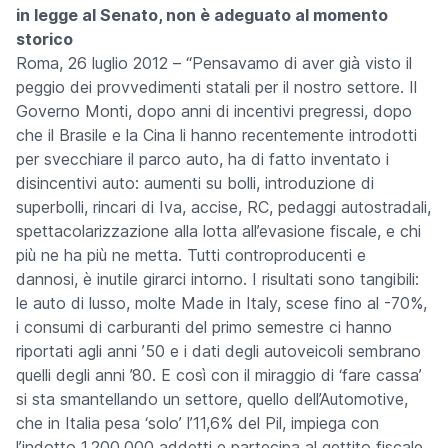
in legge al Senato, non è adeguato al momento
storico
Roma, 26 luglio 2012
– “Pensavamo di aver già visto il
peggio dei provvedimenti statali per il nostro settore. Il
Governo Monti, dopo anni di incentivi pregressi, dopo
che il Brasile e la Cina li hanno recentemente introdotti
per svecchiare il parco auto, ha di fatto inventato i
disincentivi auto: aumenti su bolli, introduzione di
superbolli, rincari di Iva, accise, RC, pedaggi autostradali,
spettacolarizzazione alla lotta all’evasione fiscale, e chi
più ne ha più ne metta. Tutti controproducenti e
dannosi, è inutile girarci intorno. I risultati sono tangibili:
le auto di lusso, molte Made in Italy, scese fino al -70%,
i consumi di carburanti del primo semestre ci hanno
riportati agli anni ’50 e i dati degli autoveicoli sembrano
quelli degli anni ’80. E così con il miraggio di ‘fare cassa’
si sta smantellando un settore, quello dell’Automotive,
che in Italia pesa ‘solo’ l’11,6% del Pil, impiega con
l’indotto 1.200.000 addetti e partecipa al gettito fiscale