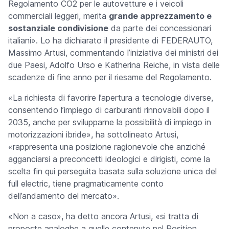
Regolamento CO2 per le autovetture e i veicoli
commerciali leggeri, merita
grande apprezzamento e
sostanziale condivisione
da parte dei concessionari
italiani».
Lo ha dichiarato il presidente di FEDERAUTO,
Massimo Artusi, commentando l’iniziativa dei ministri dei
due Paesi, Adolfo Urso e Katherina Reiche, in vista delle
scadenze di fine anno per il riesame del Regolamento.
«
La richiesta di favorire l’apertura a tecnologie diverse,
consentendo l’impiego di carburanti rinnovabili dopo il
2035, anche per svilupparne la possibilità di impiego in
motorizzazioni ibride», ha sottolineato Artusi,
«rappresenta una posizione ragionevole che anziché
agganciarsi a preconcetti ideologici
e dirigisti, come la
scelta fin qui perseguita basata sulla soluzione unica del
full electric, tiene pragmaticamente conto
dell’andamento del mercato
».
«
Non a caso
», ha detto ancora Artusi, «
si tratta di
proposte analoghe a quelle contenute nel Position