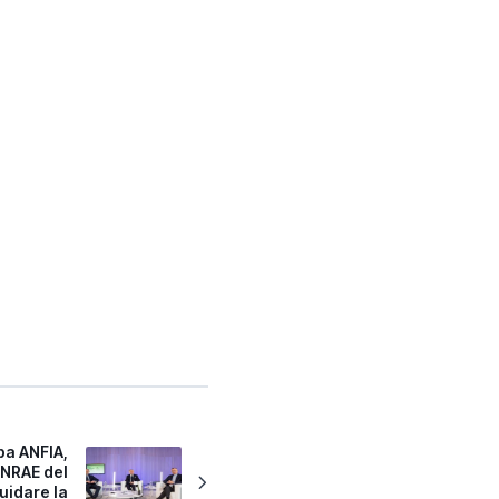
a ANFIA,
NRAE del
uidare la