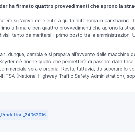
der ha firmato quattro provvedimenti che aprono la strada
elera sull’arrivo delle auto a guida autonoma in car sharing. 
l primo a firmare ben quattro provvedimenti che aprono la strada
ivisi, tanto da meritarsi il primo posto tra le amministrazioni U
an, dunque, cambia e si prepara all’avvento delle macchine del
Snyder c’è anche quello che permetterà di passare dalla fase d
ommerciale vera e propria. Resta, tuttavia, da superare lo sc
NHTSA (National Highway Traffic Safety Administration), sopra
a_Produttori_24062016