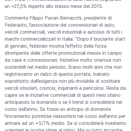
un +27,3% rispetto allo stesso mese del 2015.
Commenta Filippo Pavan Bernacchi, presidente di
Federauto, l’associazione dei concessionari di auto,
veicoli commerciali, veicoli industriali e autobus di tutti i
marchi commercializzati in Italia: “Dopo il bruciante start
di gennaio, febbraio mostra l’effetto della forza
dirompente delle offerte promozionali messe in campo
da case e concessionari. Iniziative molto onerose non
sostenibili nel medio periodo. Erano molti anni che non
registravamo un rialzo di questa portata, trainato
soprattutto dall’esigenza non più rinviabile di sostituire
veicoli obsoleti, costosi, inquinanti e pericolosi. Resta da
capire se le iniziative commerciali di questi mesi stiano
anticipando la domanda o se il trend si consoliderà nel
corso dell’anno. Se fosse un anticipo di domanda
l’incremento potrebbe riassorbirsi nel corso dell’anno per
arrivare ad un +5/7% medio. Se si consoliderà rivedremo
volentieri le nostre stime al rialzo. Ma su tutto incombe