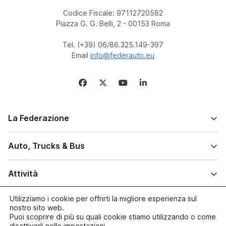
Codice Fiscale: 97112720582
Piazza G. G. Belli, 2 - 00153 Roma
Tel. (+39) 06/86.325.149-397
Email
info@federauto.eu
La Federazione
Auto, Trucks & Bus
Attività
Utilizziamo i cookie per offrirti la migliore esperienza sul
Altre info
nostro sito web.
Puoi scoprire di più su quali cookie stiamo utilizzando o come
disattivarli nelle
impostazioni
.