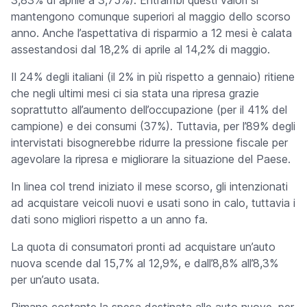
3,83% di aprile a 3,75%). Entrambi questi valori si
mantengono comunque superiori al maggio dello scorso
anno. Anche l’aspettativa di risparmio a 12 mesi è calata
assestandosi dal 18,2% di aprile al 14,2% di maggio.
Il 24% degli italiani (il 2% in più rispetto a gennaio) ritiene
che negli ultimi mesi ci sia stata una ripresa grazie
soprattutto all’aumento dell’occupazione (per il 41% del
campione) e dei consumi (37%). Tuttavia, per l’89% degli
intervistati bisognerebbe ridurre la pressione fiscale per
agevolare la ripresa e migliorare la situazione del
Paese.
In linea col trend iniziato il mese scorso, gli intenzionati
ad acquistare
veicoli nuovi e usati sono in calo, tuttavia i
dati sono migliori rispetto a un anno fa.
La quota di consumatori pronti ad acquistare un’auto
nuova scende dal 15,7% al 12,9%, e dall’8,8% all’8,3%
per un’auto usata.