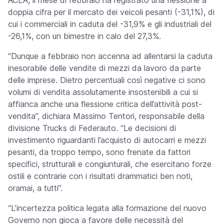
ACEA, il mese di febbraio ha registrato una flessione a
doppia cifra per il mercato dei veicoli pesanti (-31,1%), di
cui i commerciali in caduta del -31,9% e gli industriali del
-26,1%, con un bimestre in calo del 27,3%.
“Dunque a febbraio non accenna ad allentarsi la caduta
inesorabile delle vendite di mezzi da lavoro da parte
delle imprese. Dietro percentuali così negative ci sono
volumi di vendita assolutamente insostenibili a cui si
affianca anche una flessione critica dell’attività post-
vendita”, dichiara Massimo Tentori, responsabile della
divisione Trucks di Federauto. “Le decisioni di
investimento riguardanti l’acquisto di autocarri e mezzi
pesanti, da troppo tempo, sono frenate da fattori
specifici, strutturali e congiunturali, che esercitano forze
ostili e contrarie con i risultati drammatici ben noti,
oramai, a tutti”.
“L’incertezza politica legata alla formazione del nuovo
Governo non gioca a favore delle necessità del